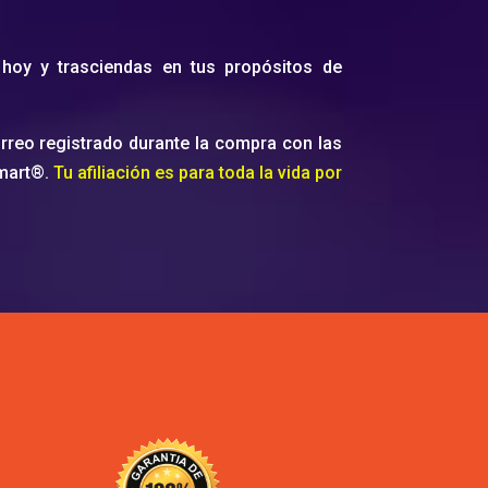
 hoy y trasciendas en tus propósitos de
orreo registrado durante la compra con las
tmart®.
Tu afiliación es para toda la vida por